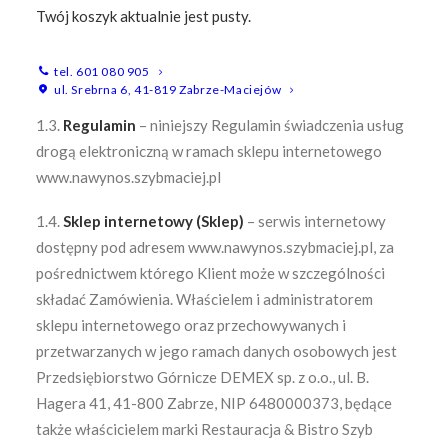
Zamówienia w ramach Sklepu;
Twój koszyk aktualnie jest pusty.
1.2.
Kodeks Cywilny
– ustawa z dnia 23 kwietnia 1964 r.
tel. 601 080 905
(Dz. U. Nr 16, poz. 93 ze zm.);
ul. Srebrna 6, 41-819 Zabrze-Maciejów
1.3.
Regulamin
– niniejszy Regulamin świadczenia usług
drogą elektroniczną w ramach sklepu internetowego
www.nawynos.szybmaciej.pl
1.4.
Sklep internetowy (Sklep)
– serwis internetowy
dostępny pod adresem www.nawynos.szybmaciej.pl, za
pośrednictwem którego Klient może w szczególności
składać Zamówienia. Właścielem i administratorem
sklepu internetowego oraz przechowywanych i
przetwarzanych w jego ramach danych osobowych jest
Przedsiębiorstwo Górnicze DEMEX sp. z o.o., ul. B.
Hagera 41, 41-800 Zabrze, NIP 6480000373, będące
także właścicielem marki Restauracja & Bistro Szyb