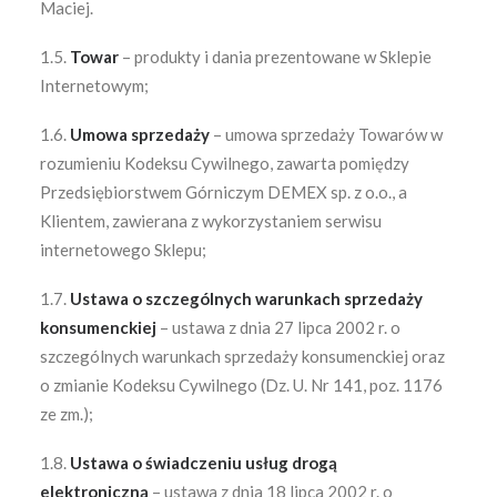
Maciej.
1.5.
Towar
– produkty i dania prezentowane w Sklepie
Internetowym;
1.6.
Umowa sprzedaży
– umowa sprzedaży Towarów w
rozumieniu Kodeksu Cywilnego, zawarta pomiędzy
Przedsiębiorstwem Górniczym DEMEX sp. z o.o., a
Klientem, zawierana z wykorzystaniem serwisu
internetowego Sklepu;
1.7.
Ustawa o szczególnych warunkach sprzedaży
konsumenckiej
– ustawa z dnia 27 lipca 2002 r. o
szczególnych warunkach sprzedaży konsumenckiej oraz
o zmianie Kodeksu Cywilnego (Dz. U. Nr 141, poz. 1176
ze zm.);
1.8.
Ustawa o świadczeniu usług drogą
elektroniczną
– ustawa z dnia 18 lipca 2002 r. o